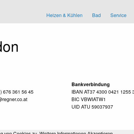
Heizen & Kühlen
Bad
Service
don
Bankverbindung
) 676 361 56 45
IBAN AT37 4300 0421 1255 
@regner.co.at
BIC VBWIATW1
UID ATU 59037937
ng von Cookies zu.
Weitere Informationen
Akzeptieren